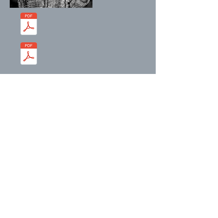
300 dpi, CMYK
5" x 7"
96 dpi, RGB
800 pixels de large
300 dpi, CMYK